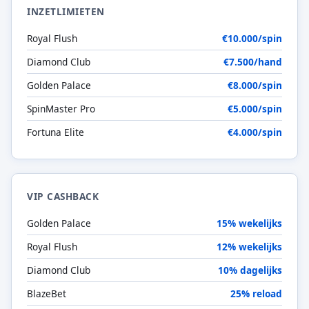
INZETLIMIETEN
Royal Flush
€10.000/spin
Diamond Club
€7.500/hand
Golden Palace
€8.000/spin
SpinMaster Pro
€5.000/spin
Fortuna Elite
€4.000/spin
VIP CASHBACK
Golden Palace
15% wekelijks
Royal Flush
12% wekelijks
Diamond Club
10% dagelijks
BlazeBet
25% reload