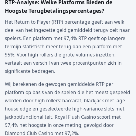
RTP-Analyse: Welke Platforms Bieden de
Hoogste Terugbetalingspercentages?
Het Return to Player (RTP) percentage geeft aan welk
deel van het ingezette geld gemiddeld terugvloeit naar
spelers. Een platform met 97,4% RTP geeft op langere
termijn statistisch meer terug dan een platform met
95%. Voor high rollers die grote volumes inzetten,
vertaalt een verschil van twee procentpunten zich in
significante bedragen.
Wij berekenen de gewogen gemiddelde RTP per
platform op basis van de spelen die het meest gespeeld
worden door high rollers: baccarat, blackjack met lage
house edge en geselecteerde high-variance slots met
jackpotfunctionaliteit. Royal Flush Casino scoort met
97,4% het hoogste in onze meting, gevolgd door
Diamond Club Casino met 97,2%.