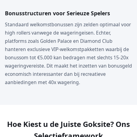
Bonusstructuren voor Serieuze Spelers
Standaard welkomstbonussen zijn zelden optimaal voor
high rollers vanwege de wageringeisen. Echter,
platforms zoals Golden Palace en Diamond Club
hanteren exclusieve VIP-welkomstpakketten waarbij de
bonussom tot €5.000 kan bedragen met slechts 15-20x
wageringvereiste. Dit maakt het inzetten van bonusgeld
economisch interessanter dan bij recreatieve
aanbiedingen met 40x wagering.
Hoe Kiest u de Juiste Goksite? Ons
Selectieframework