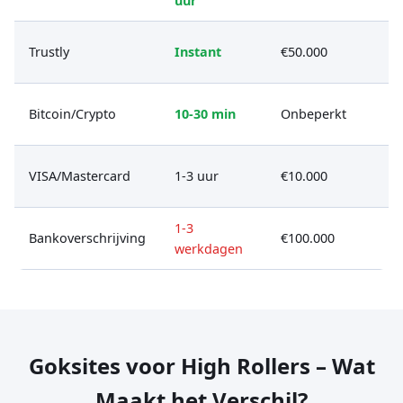
uur
Trustly
Instant
€50.000
Bitcoin/Crypto
10-30 min
Onbeperkt
VISA/Mastercard
1-3 uur
€10.000
1-3
Bankoverschrijving
€100.000
werkdagen
Goksites voor High Rollers – Wat
Maakt het Verschil?