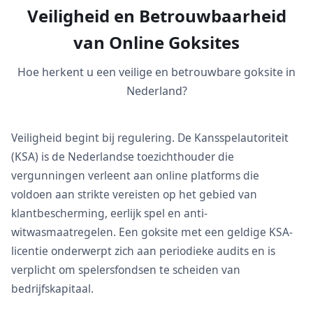
Veiligheid en Betrouwbaarheid
van Online Goksites
Hoe herkent u een veilige en betrouwbare goksite in
Nederland?
Veiligheid begint bij regulering. De Kansspelautoriteit
(KSA) is de Nederlandse toezichthouder die
vergunningen verleent aan online platforms die
voldoen aan strikte vereisten op het gebied van
klantbescherming, eerlijk spel en anti-
witwasmaatregelen. Een goksite met een geldige KSA-
licentie onderwerpt zich aan periodieke audits en is
verplicht om spelersfondsen te scheiden van
bedrijfskapitaal.