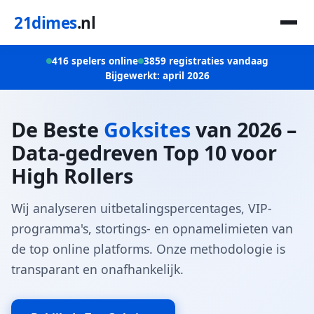
21dimes
.nl
416
spelers online
3859
registraties vandaag
Bijgewerkt: april 2026
De Beste
Goksites
van 2026 –
Data-gedreven Top 10 voor
High Rollers
Wij analyseren uitbetalingspercentages, VIP-
programma's, stortings- en opnamelimieten van
de top online platforms. Onze methodologie is
transparant en onafhankelijk.