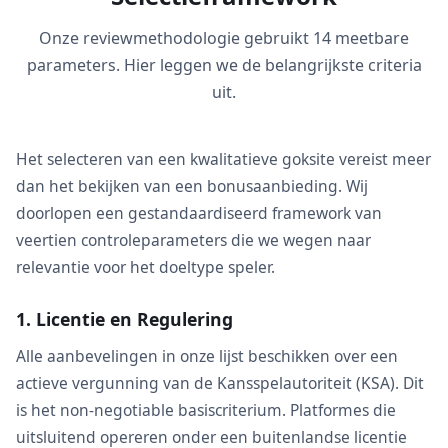
Onze reviewmethodologie gebruikt 14 meetbare
parameters. Hier leggen we de belangrijkste criteria
uit.
Het selecteren van een kwalitatieve goksite vereist meer
dan het bekijken van een bonusaanbieding. Wij
doorlopen een gestandaardiseerd framework van
veertien controleparameters die we wegen naar
relevantie voor het doeltype speler.
1. Licentie en Regulering
Alle aanbevelingen in onze lijst beschikken over een
actieve vergunning van de Kansspelautoriteit (KSA). Dit
is het non-negotiable basiscriterium. Platformes die
uitsluitend opereren onder een buitenlandse licentie