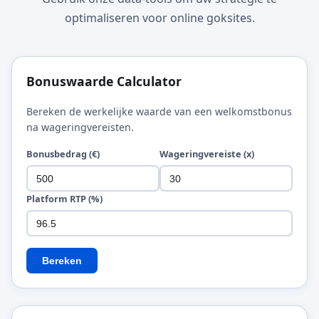
optimaliseren voor online goksites.
Bonuswaarde Calculator
Bereken de werkelijke waarde van een welkomstbonus
na wageringvereisten.
Bonusbedrag (€)
Wageringvereiste (x)
Platform RTP (%)
Bereken