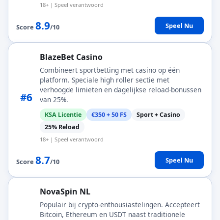
18+ | Speel verantwoord
8.9
Speel Nu
Score
/10
BlazeBet Casino
Combineert sportbetting met casino op één
platform. Speciale high roller sectie met
verhoogde limieten en dagelijkse reload-bonussen
#6
van 25%.
KSA Licentie
€350 + 50 FS
Sport + Casino
25% Reload
18+ | Speel verantwoord
8.7
Speel Nu
Score
/10
NovaSpin NL
Populair bij crypto-enthousiastelingen. Accepteert
Bitcoin, Ethereum en USDT naast traditionele