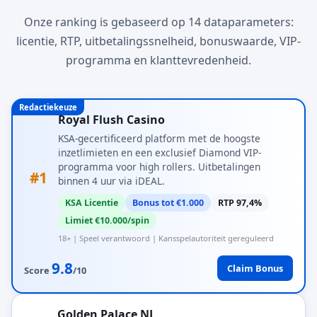
Onze ranking is gebaseerd op 14 dataparameters:
licentie, RTP, uitbetalingssnelheid, bonuswaarde, VIP-
programma en klanttevredenheid.
Redactiekeuze
Royal Flush Casino
KSA-gecertificeerd platform met de hoogste
inzetlimieten en een exclusief Diamond VIP-
programma voor high rollers. Uitbetalingen
#1
binnen 4 uur via iDEAL.
KSA Licentie
Bonus tot €1.000
RTP 97,4%
Limiet €10.000/spin
18+ | Speel verantwoord | Kansspelautoriteit gereguleerd
9.8
Claim Bonus
Score
/10
Golden Palace NL