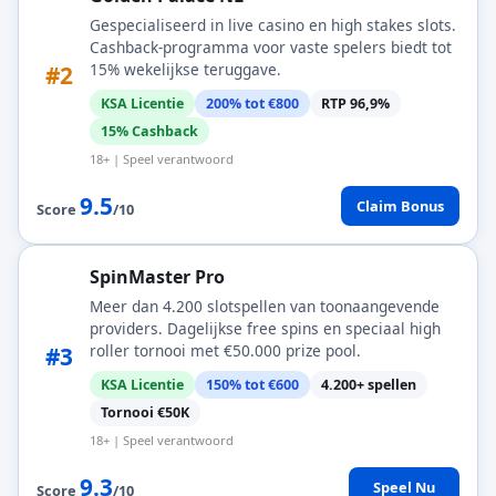
Gespecialiseerd in live casino en high stakes slots.
Cashback-programma voor vaste spelers biedt tot
15% wekelijkse teruggave.
#2
KSA Licentie
200% tot €800
RTP 96,9%
15% Cashback
18+ | Speel verantwoord
9.5
Claim Bonus
Score
/10
SpinMaster Pro
Meer dan 4.200 slotspellen van toonaangevende
providers. Dagelijkse free spins en speciaal high
roller tornooi met €50.000 prize pool.
#3
KSA Licentie
150% tot €600
4.200+ spellen
Tornooi €50K
18+ | Speel verantwoord
9.3
Speel Nu
Score
/10