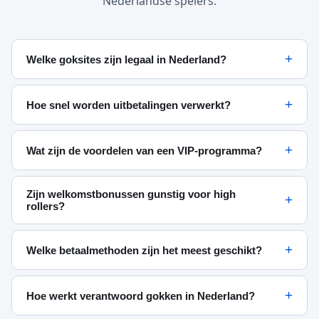
Nederlandse spelers.
+
Welke goksites zijn legaal in Nederland?
+
Hoe snel worden uitbetalingen verwerkt?
+
Wat zijn de voordelen van een VIP-programma?
Zijn welkomstbonussen gunstig voor high
+
rollers?
+
Welke betaalmethoden zijn het meest geschikt?
+
Hoe werkt verantwoord gokken in Nederland?