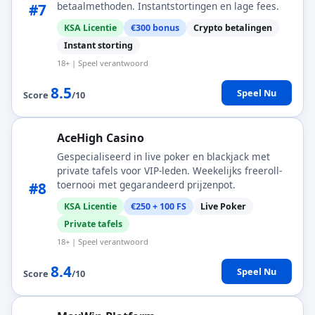
betaalmethoden. Instantstortingen en lage fees.
#7
KSA Licentie
€300 bonus
Crypto betalingen
Instant storting
18+ | Speel verantwoord
8.5
Speel Nu
Score
/10
AceHigh Casino
Gespecialiseerd in live poker en blackjack met
private tafels voor VIP-leden. Weekelijks freeroll-
toernooi met gegarandeerd prijzenpot.
#8
KSA Licentie
€250 + 100 FS
Live Poker
Private tafels
18+ | Speel verantwoord
8.4
Speel Nu
Score
/10